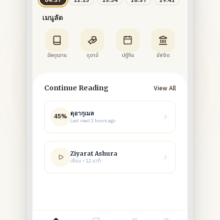
04:57
12:23
15:34
18:57
19:41
เมนูลัด
อัลกุรอาน
ดุอาอ์
ปฏิทิน
มัสยิด
Continue Reading
View All
ดุอากุเมล
45%
Last read 2 hours ago
Ziyarat Ashura
เสียง • 12 นาที