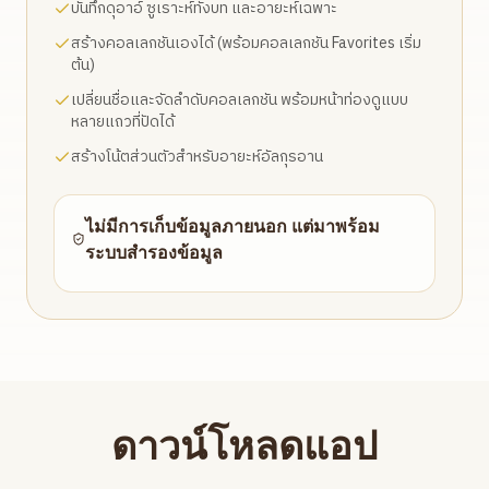
บันทึกดุอาอ์ ซูเราะห์ทั้งบท และอายะห์เฉพาะ
สร้างคอลเลกชันเองได้ (พร้อมคอลเลกชัน Favorites เริ่ม
ต้น)
เปลี่ยนชื่อและจัดลำดับคอลเลกชัน พร้อมหน้าท่องดูแบบ
หลายแถวที่ปัดได้
สร้างโน้ตส่วนตัวสำหรับอายะห์อัลกุรอาน
ไม่มีการเก็บข้อมูลภายนอก แต่มาพร้อม
ระบบสำรองข้อมูล
ดาวน์โหลดแอป